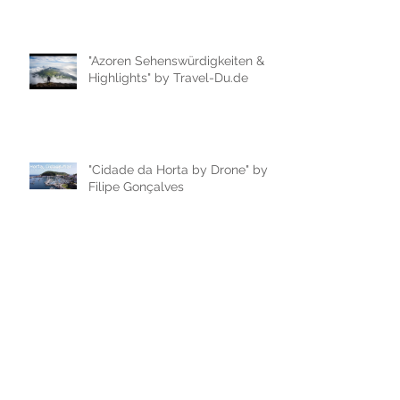
"Azoren Sehenswürdigkeiten &
Highlights" by Travel-Du.de
"Cidade da Horta by Drone" by
Filipe Gonçalves
"Passeio de Carro na cidade da
Horta, ilha do Faial" by Filipe
Gonçalves
"AZORES IN 60 SECONDS |
travel video" by Ruben Cabral