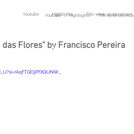
!
Youtube
Hightlights
This week on Instagram
Youtube
Hightlights
This week on Inst
a das Flores" by Francisco Pereira
gd_U?si=rAqfTQOjPfXQUNW_