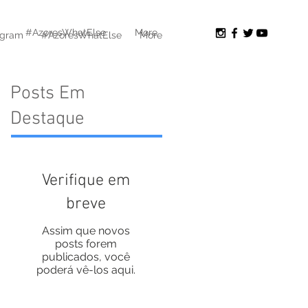
#AzoresWhatElse
More
agram
#AzoresWhatElse
More
Posts Em
Destaque
Verifique em
breve
Assim que novos
posts forem
publicados, você
poderá vê-los aqui.