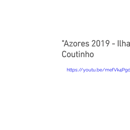
Azores,
What Else
"Azores 2019 - Ilh
Coutinho
https://youtu.be/mefVk4P