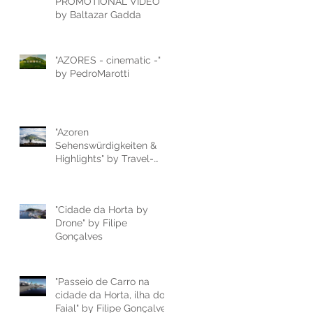
PROMOTIONAL VIDEO"
by Baltazar Gadda
"AZORES - cinematic -"
by PedroMarotti
"Azoren
Sehenswürdigkeiten &
Highlights" by Travel-
Du.de
"Cidade da Horta by
Drone" by Filipe
Gonçalves
"Passeio de Carro na
cidade da Horta, ilha do
Faial" by Filipe Gonçalves