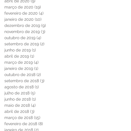
abril de 2020
(9)
9 posts
março de 2020
(19)
19 posts
fevereiro de 2020
(4)
4 posts
janeiro de 2020
(10)
10 posts
dezembro de 2019
(9)
9 posts
novembro de 2019
(3)
3 posts
outubro de 2019
(4)
4 posts
setembro de 2019
(2)
2 posts
junho de 2019
(1)
1 post
abril de 2019
(1)
1 post
março de 2019
(4)
4 posts
janeiro de 2019
(1)
1 post
outubro de 2018
(2)
2 posts
setembro de 2018
(3)
3 posts
agosto de 2018
(1)
1 post
julho de 2018
(5)
5 posts
junho de 2018
(1)
1 post
maio de 2018
(4)
4 posts
abril de 2018
(3)
3 posts
março de 2018
(15)
15 posts
fevereiro de 2018
(8)
8 posts
janeiro de 2018
(2)
2 posts