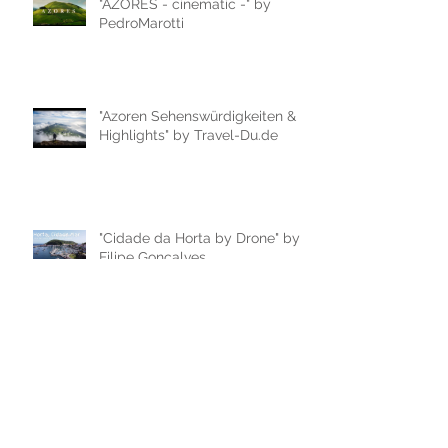
"AZORES - cinematic -" by
PedroMarotti
"Azoren Sehenswürdigkeiten &
Highlights" by Travel-Du.de
"Cidade da Horta by Drone" by
Filipe Gonçalves
"Passeio de Carro na cidade da
Horta, ilha do Faial" by Filipe
Gonçalves