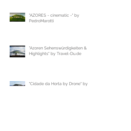
"AZORES - cinematic -" by
PedroMarotti
"Azoren Sehenswürdigkeiten &
Highlights" by Travel-Du.de
"Cidade da Horta by Drone" by
Filipe Gonçalves
"Passeio de Carro na cidade da
Horta, ilha do Faial" by Filipe
Gonçalves