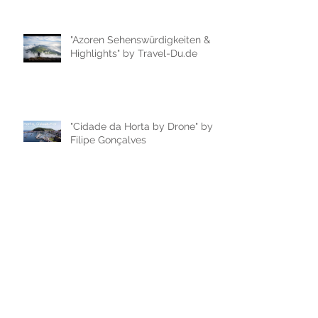
"Azoren Sehenswürdigkeiten &
Highlights" by Travel-Du.de
"Cidade da Horta by Drone" by
Filipe Gonçalves
"Passeio de Carro na cidade da
Horta, ilha do Faial" by Filipe
Gonçalves
"AZORES IN 60 SECONDS |
travel video" by Ruben Cabral