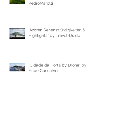
PedroMarotti
"Azoren Sehenswürdigkeiten &
Highlights" by Travel-Du.de
"Cidade da Horta by Drone" by
Filipe Gonçalves
"Passeio de Carro na cidade da
Horta, ilha do Faial" by Filipe
Gonçalves