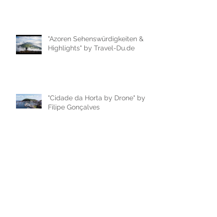
"Azoren Sehenswürdigkeiten &
Highlights" by Travel-Du.de
"Cidade da Horta by Drone" by
Filipe Gonçalves
"Passeio de Carro na cidade da
Horta, ilha do Faial" by Filipe
Gonçalves
"AZORES IN 60 SECONDS |