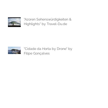
"Azoren Sehenswürdigkeiten &
Highlights" by Travel-Du.de
"Cidade da Horta by Drone" by
Filipe Gonçalves
"Passeio de Carro na cidade da
Horta, ilha do Faial" by Filipe
Gonçalves
"AZORES IN 60 SECONDS |