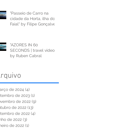
"Passeio de Carro na
cidade da Horta, ilha do
Faial" by Filipe Gonçalves
"AZORES IN 60
SECONDS | travel video"
by Ruben Cabral
rquivo
arço de 2024
(4)
4 posts
etembro de 2023
(1)
1 post
ovembro de 2022
(9)
9 posts
utubro de 2022
(13)
13 posts
etembro de 2022
(4)
4 posts
nho de 2022
(3)
3 posts
neiro de 2022
(1)
1 post