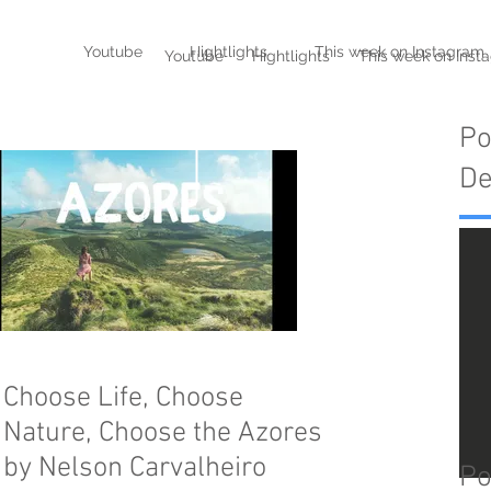
!
Youtube
Hightlights
This week on Instagram
Youtube
Hightlights
This week on Inst
Po
De
Choose Life, Choose
Nature, Choose the Azores
by Nelson Carvalheiro
Po