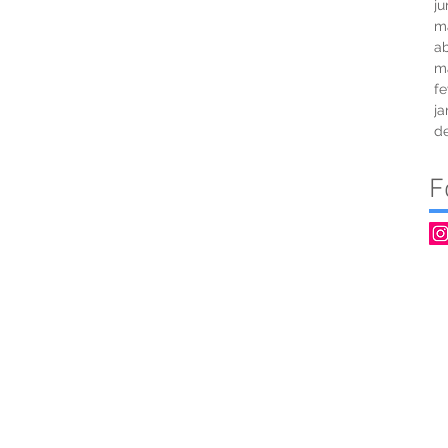
ju
m
ab
m
fe
ja
d
F