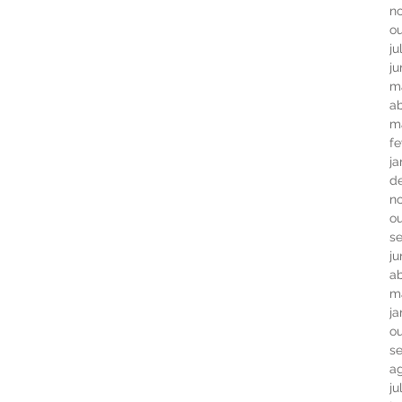
n
o
ju
j
m
ab
m
fe
ja
d
n
o
s
ju
ab
m
ja
o
s
a
ju