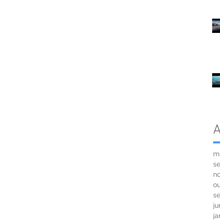
A
m
s
n
o
s
ju
ja