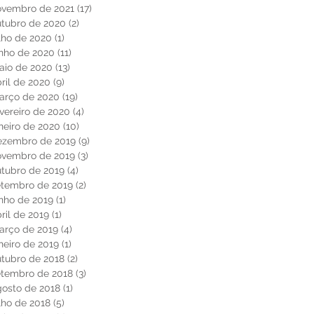
ovembro de 2021
(17)
17 posts
utubro de 2020
(2)
2 posts
lho de 2020
(1)
1 post
unho de 2020
(11)
11 posts
aio de 2020
(13)
13 posts
ril de 2020
(9)
9 posts
arço de 2020
(19)
19 posts
vereiro de 2020
(4)
4 posts
neiro de 2020
(10)
10 posts
ezembro de 2019
(9)
9 posts
ovembro de 2019
(3)
3 posts
utubro de 2019
(4)
4 posts
etembro de 2019
(2)
2 posts
nho de 2019
(1)
1 post
ril de 2019
(1)
1 post
arço de 2019
(4)
4 posts
neiro de 2019
(1)
1 post
utubro de 2018
(2)
2 posts
etembro de 2018
(3)
3 posts
gosto de 2018
(1)
1 post
lho de 2018
(5)
5 posts