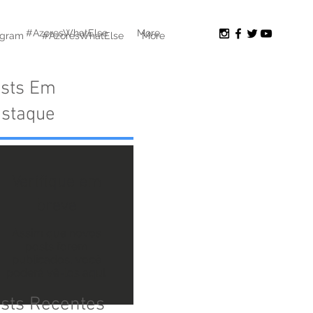
#AzoresWhatElse
More
agram
#AzoresWhatElse
More
sts Em
staque
Verifique em
breve
Assim que novos
posts forem
publicados, você
poderá vê-los aqui.
sts Recentes