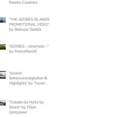
Pereira Coutinho
"THE AZORES ISLANDS -
PROMOTIONAL VIDEO"
by Baltazar Gadda
"AZORES - cinematic -"
by PedroMarotti
"Azoren
Sehenswürdigkeiten &
Highlights" by Travel-
Du.de
"Cidade da Horta by
Drone" by Filipe
Gonçalves