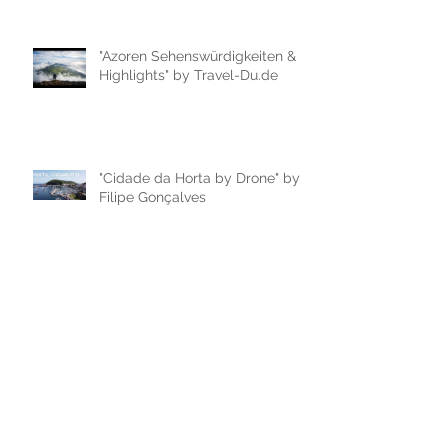
"Azoren Sehenswürdigkeiten &
Highlights" by Travel-Du.de
"Cidade da Horta by Drone" by
Filipe Gonçalves
"Passeio de Carro na cidade da
Horta, ilha do Faial" by Filipe
Gonçalves
"AZORES IN 60 SECONDS |
travel video" by Ruben Cabral