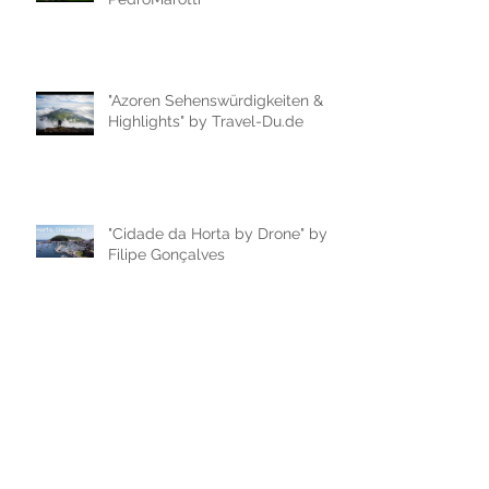
"Azoren Sehenswürdigkeiten &
Highlights" by Travel-Du.de
"Cidade da Horta by Drone" by
Filipe Gonçalves
"Passeio de Carro na cidade da
Horta, ilha do Faial" by Filipe
Gonçalves
"AZORES IN 60 SECONDS |