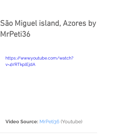
São Miguel island, Azores by
MrPeti36
https://www.youtube.com/watch?
v=4VRTkplEjdA
Video Source:
MrPeti36
 (Youtube)