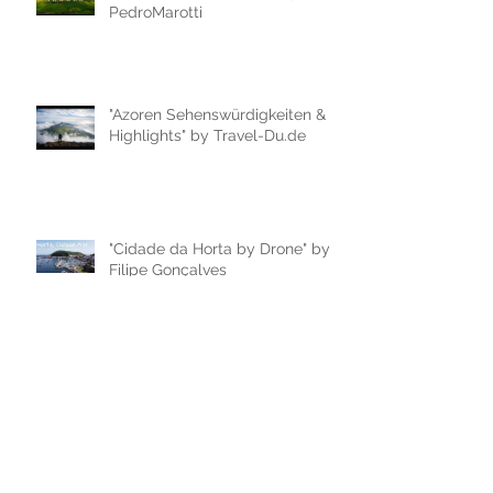
PedroMarotti
"Azoren Sehenswürdigkeiten &
Highlights" by Travel-Du.de
"Cidade da Horta by Drone" by
Filipe Gonçalves
"Passeio de Carro na cidade da
Horta, ilha do Faial" by Filipe
Gonçalves