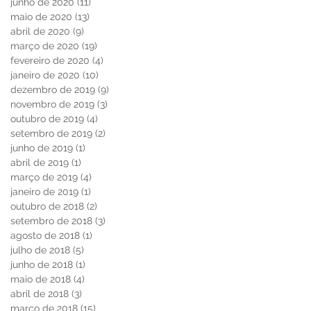
junho de 2020
(11)
11 posts
maio de 2020
(13)
13 posts
abril de 2020
(9)
9 posts
março de 2020
(19)
19 posts
fevereiro de 2020
(4)
4 posts
janeiro de 2020
(10)
10 posts
dezembro de 2019
(9)
9 posts
novembro de 2019
(3)
3 posts
outubro de 2019
(4)
4 posts
setembro de 2019
(2)
2 posts
junho de 2019
(1)
1 post
abril de 2019
(1)
1 post
março de 2019
(4)
4 posts
janeiro de 2019
(1)
1 post
outubro de 2018
(2)
2 posts
setembro de 2018
(3)
3 posts
agosto de 2018
(1)
1 post
julho de 2018
(5)
5 posts
junho de 2018
(1)
1 post
maio de 2018
(4)
4 posts
abril de 2018
(3)
3 posts
março de 2018
(15)
15 posts