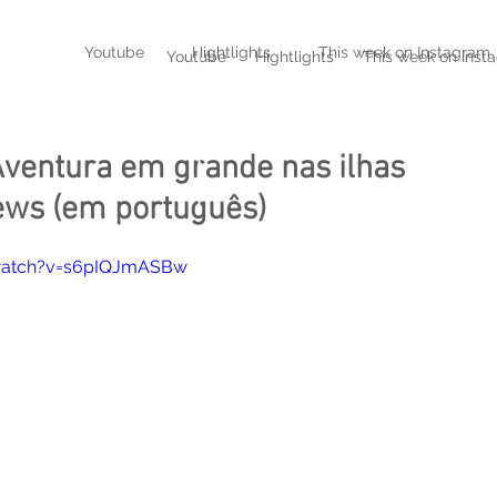
!
Youtube
Hightlights
This week on Instagram
Youtube
Hightlights
This week on Inst
Aventura em grande nas ilhas
ews (em português)
watch?v=s6pIQJmASBw