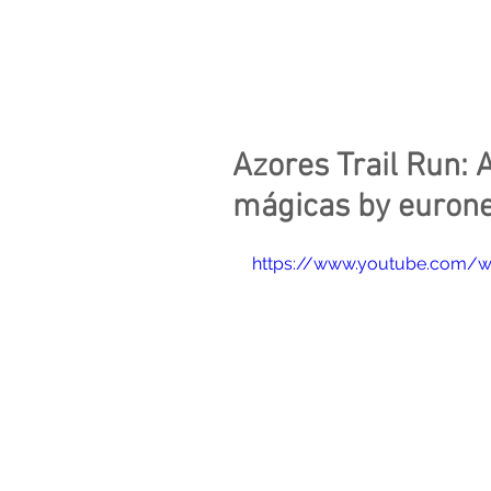
Azores,
What Else
Azores Trail Run: 
mágicas by euron
https://www.youtube.com/