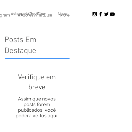
#AzoresWhatElse
More
agram
#AzoresWhatElse
More
Posts Em
Destaque
Verifique em
breve
Assim que novos
posts forem
publicados, você
poderá vê-los aqui.