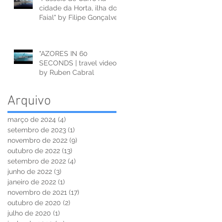
cidade da Horta, ilha do
Faial" by Filipe Gonçalves
"AZORES IN 60
SECONDS | travel video"
by Ruben Cabral
Arquivo
março de 2024
(4)
4 posts
setembro de 2023
(1)
1 post
novembro de 2022
(9)
9 posts
outubro de 2022
(13)
13 posts
setembro de 2022
(4)
4 posts
junho de 2022
(3)
3 posts
janeiro de 2022
(1)
1 post
novembro de 2021
(17)
17 posts
outubro de 2020
(2)
2 posts
julho de 2020
(1)
1 post