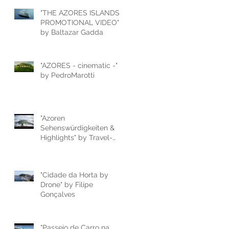
"THE AZORES ISLANDS -
PROMOTIONAL VIDEO"
by Baltazar Gadda
"AZORES - cinematic -"
by PedroMarotti
"Azoren
Sehenswürdigkeiten &
Highlights" by Travel-
Du.de
"Cidade da Horta by
Drone" by Filipe
Gonçalves
"Passeio de Carro na